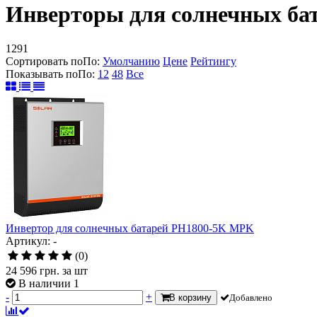
Инверторы для солнечных ба
1291
Сортировать по
По
:
Умолчанию
Цене
Рейтингу
Показывать по
По
:
12
48
Все
Инвертор для солнечных батарей PH1800-5K MPK
Артикул: -
(0)
24 596
грн.
за шт
В наличии 1
-
+
В корзину
Добавлено