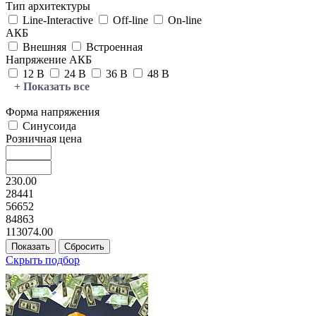
Тип архитектуры
Line-Interactive
Off-line
On-line
АКБ
Внешняя
Встроенная
Напряжение АКБ
12 В
24 В
36 В
48 В
+ Показать все
Форма напряжения
Синусоида
Розничная цена
230.00
28441
56652
84863
113074.00
Скрыть подбор