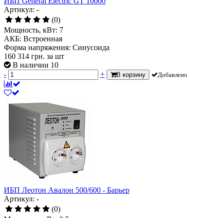
ИБП General Electric GT 10000
Артикул: -
(0)
Мощность, кВт:
7
АКБ:
Встроенная
Форма напряжения:
Синусоида
160 314
грн.
за шт
В наличии 10
-
+
В корзину
Добавлено
ИБП Леотон Авалон 500/600 - Барьер
Артикул: -
(0)