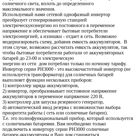
солнечного света, вплоть до определенного
максимального значения.
Используемый нами сетевой однофазный инвертор
преобразует сгенерированную станцией
электрическуюэнергию из постоянного в переменное
напряжение и обеспечивает бытовые потребители
электроэнергией, а излишки - отдает в сеть. Возможно
модернизировать схему, добавив емкость аккумуляторов. В
этом случае, возможно рассчитать емкость аккумулятов, так
чтобы бытовые потребители работали от аккумуляторных
батарей до 23-00 и электрическую
энергию из сети дом потреблял только по ночному тарифу.
Инвертор серии PH3000 - это высокочастотный инвертор (не
используется трансформатор) для солнечных батарей
выполняет функции нескольких приборов:
1) контроллер заряда аккумуляторов,
2) инвертор, преобразовывает постоянное напряжение
аккумуляторов в переменное напряжение 220 В,
3) контроллер для запуска резервного генератор,
4) автоматический ввод резерва с возможностью выбора
приоритета работы ( сеть или солнечные батареи).
Т.е. это полнофункциональный прибор, который используется
с солнечными батареями. Вам необходимо только
подключить к инвертору серии PH3000 солнечные
батареи,аккумуляторы и Ваш дом становиться