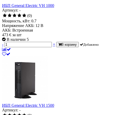
ИБП General Electric VH 1000
Артикул: -
(0)
Мощность, кВт:
0.7
Напряжение АКБ:
12 В
АКБ:
Встроенная
473
€
за шт
В наличии 5
-
+
В корзину
Добавлено
ИБП General Electric VH 1500
Артикул: -