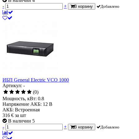
В наличии 4
-
+
В корзину
Добавлено
ИБП General Electric VCO 1000
Артикул: -
(0)
Мощность, кВт:
0.8
Напряжение АКБ:
12 В
АКБ:
Встроенная
316
€
за шт
В наличии 5
-
+
В корзину
Добавлено